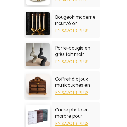
méditerranéenne
peinte à la main
Bougeoir moderne
incurvé en
céramique
EN SAVOIR PLUS
Porte-bougie en
grès fait main
EN SAVOIR PLUS
Coffret à bijoux
multicouches en
bois de noyer
EN SAVOIR PLUS
Cadre photo en
marbre pour
décoration de
EN SAVOIR PLUS