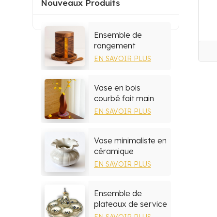
Nouveaux Produits
Ensemble de
rangement
multifonctionnel en
EN SAVOIR PLUS
résine et bois
Vase en bois
courbé fait main
par un artisan
EN SAVOIR PLUS
Vase minimaliste en
céramique
EN SAVOIR PLUS
Ensemble de
plateaux de service
en céramique
EN SAVOIR PLUS