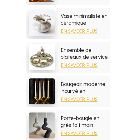
Vase minimaliste en
céramique
EN SAVOIR PLUS
Ensemble de
plateaux de service
en céramique
EN SAVOIR PLUS
méditerranéenne
peinte à la main
Bougeoir moderne
incurvé en
céramique
EN SAVOIR PLUS
Porte-bougie en
grès fait main
EN SAVOIR PLUS