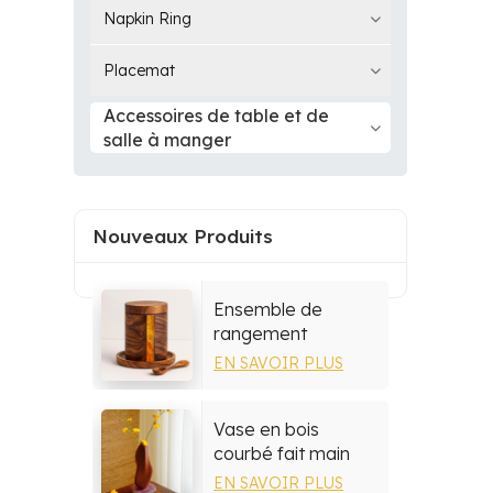
Napkin Ring
Placemat
Accessoires de table et de
salle à manger
Nouveaux Produits
Ensemble de
rangement
multifonctionnel en
EN SAVOIR PLUS
résine et bois
Vase en bois
courbé fait main
par un artisan
EN SAVOIR PLUS