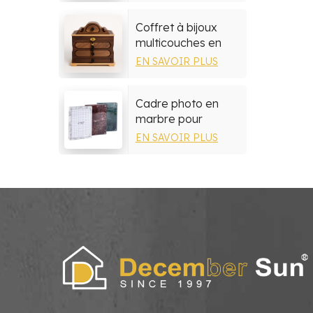
Coffret à bijoux
multicouches en
bois de noyer
EN SAVOIR PLUS
Cadre photo en
marbre pour
décoration de
EN SAVOIR PLUS
salon, chambre à
coucher