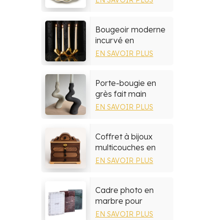
méditerranéenne
peinte à la main
Bougeoir moderne
incurvé en
céramique
EN SAVOIR PLUS
Porte-bougie en
grès fait main
EN SAVOIR PLUS
Coffret à bijoux
multicouches en
bois de noyer
EN SAVOIR PLUS
Cadre photo en
marbre pour
décoration de
EN SAVOIR PLUS