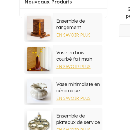
Nouveaux Produits
G
p
Ensemble de
rangement
multifonctionnel en
EN SAVOIR PLUS
résine et bois
Vase en bois
courbé fait main
par un artisan
EN SAVOIR PLUS
Vase minimaliste en
céramique
EN SAVOIR PLUS
Ensemble de
plateaux de service
en céramique
EN SAVOIR PLUS